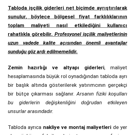
Tabloda işçilik giderleri net biçimde ayrıştırılarak
sunulur, böylece bölgesel fiyat farklılıklarının
toplam maliyeti nasıl etkilediğini kullanıcı
rahatlıkla görebilir.
Profesyonel işçilik maliyetlerinin
uzun vadede kalite açısından önemli avantajlar
sunduğu göz ardı edilmemelidir.
Zemin hazırlığı ve altyapı giderleri
, maliyet
hesaplamasında büyük rol oynadığından tabloda ayrı
bir başlık altında gösterilerek yatırımcının gerçekçi
bir bütçe çıkarması sağlanır.
Arsanın fiziki koşulları
bu giderlerin değişkenliğini doğrudan etkileyen
unsurlar arasındadır.
Tabloda ayrıca
nakliye ve montaj maliyetleri
de yer