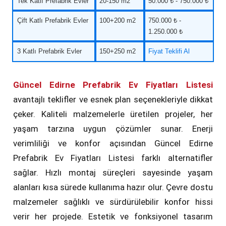
Tek Katlı Prefabrik Evler
20-150 m2
50.000 ₺ - 750.000 ₺
Çift Katlı Prefabrik Evler
100+200 m2
750.000 ₺ -
1.250.000 ₺
3 Katlı Prefabrik Evler
150+250 m2
Fiyat Teklifi Al
Güncel Edirne Prefabrik Ev Fiyatları Listesi
avantajlı teklifler ve esnek plan seçenekleriyle dikkat
çeker. Kaliteli malzemelerle üretilen projeler, her
yaşam tarzına uygun çözümler sunar. Enerji
verimliliği ve konfor açısından Güncel Edirne
Prefabrik Ev Fiyatları Listesi farklı alternatifler
sağlar. Hızlı montaj süreçleri sayesinde yaşam
alanları kısa sürede kullanıma hazır olur. Çevre dostu
malzemeler sağlıklı ve sürdürülebilir konfor hissi
verir her projede. Estetik ve fonksiyonel tasarım