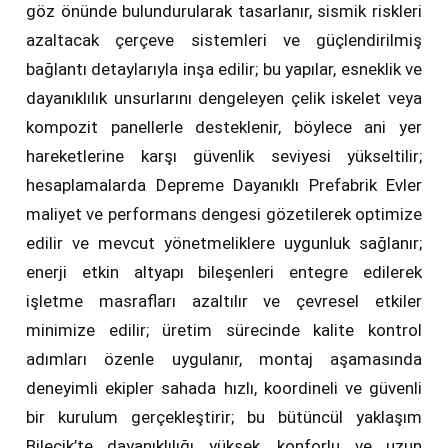
göz önünde bulundurularak tasarlanır, sismik riskleri
azaltacak çerçeve sistemleri ve güçlendirilmiş
bağlantı detaylarıyla inşa edilir; bu yapılar, esneklik ve
dayanıklılık unsurlarını dengeleyen çelik iskelet veya
kompozit panellerle desteklenir, böylece ani yer
hareketlerine karşı güvenlik seviyesi yükseltilir;
hesaplamalarda Depreme Dayanıklı Prefabrik Evler
maliyet ve performans dengesi gözetilerek optimize
edilir ve mevcut yönetmeliklere uygunluk sağlanır;
enerji etkin altyapı bileşenleri entegre edilerek
işletme masrafları azaltılır ve çevresel etkiler
minimize edilir; üretim sürecinde kalite kontrol
adımları özenle uygulanır, montaj aşamasında
deneyimli ekipler sahada hızlı, koordineli ve güvenli
bir kurulum gerçekleştirir; bu bütüncül yaklaşım
Bilecik’te dayanıklılığı yüksek, konforlu ve uzun