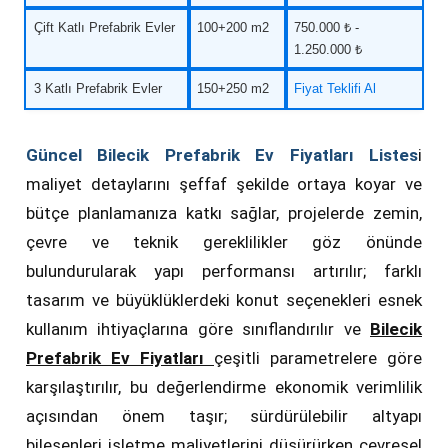
Çift Katlı Prefabrik Evler
100+200 m2
750.000 ₺ -
1.250.000 ₺
3 Katlı Prefabrik Evler
150+250 m2
Fiyat Teklifi Al
Güncel Bilecik Prefabrik Ev Fiyatları Listes
i
maliyet detaylarını şeffaf şekilde ortaya koyar ve
bütçe planlamanıza katkı sağlar, projelerde zemin,
çevre ve teknik gereklilikler göz önünde
bulundurularak yapı performansı artırılır; farklı
tasarım ve büyüklüklerdeki konut seçenekleri esnek
kullanım ihtiyaçlarına göre sınıflandırılır ve
Bilecik
Prefabrik Ev Fiyatları
çeşitli parametrelere göre
karşılaştırılır, bu değerlendirme ekonomik verimlilik
açısından önem taşır; sürdürülebilir altyapı
bileşenleri işletme maliyetlerini düşürürken çevresel