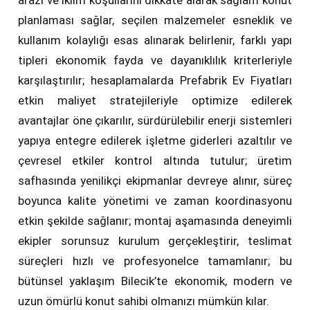
arazi ve iklim koşullarını dikkate alarak sağlam konut
planlaması sağlar, seçilen malzemeler esneklik ve
kullanım kolaylığı esas alınarak belirlenir, farklı yapı
tipleri ekonomik fayda ve dayanıklılık kriterleriyle
karşılaştırılır; hesaplamalarda Prefabrik Ev Fiyatları
etkin maliyet stratejileriyle optimize edilerek
avantajlar öne çıkarılır, sürdürülebilir enerji sistemleri
yapıya entegre edilerek işletme giderleri azaltılır ve
çevresel etkiler kontrol altında tutulur; üretim
safhasında yenilikçi ekipmanlar devreye alınır, süreç
boyunca kalite yönetimi ve zaman koordinasyonu
etkin şekilde sağlanır; montaj aşamasında deneyimli
ekipler sorunsuz kurulum gerçekleştirir, teslimat
süreçleri hızlı ve profesyonelce tamamlanır; bu
bütünsel yaklaşım Bilecik’te ekonomik, modern ve
uzun ömürlü konut sahibi olmanızı mümkün kılar.