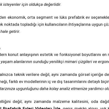
 isteyenler için oldukça değerlidir.
 eden ekonomik, orta segment ve lüks prefabrik ev seçenekler
 tek noktada topladığı için kullanıcıların ihtiyaçlarına uygun 
ale getirir.
e
ern konut anlayışının estetik ve fonksiyonel boyutlarını en 
k yaşam alanlarının sunduğu yenilikçi mimari çizgileri ve ergon
lnızca teknik verilere değil, aynı zamanda görsel içeriğe de
eği, farklı ev modellerinin iç ve dış tasarımlarını detaylı b
tarzınıza uygunluğunu daha kolay analiz etmenize yardımcı olu
elliğini değil; aynı zamanda malzeme kalitesini, oda dağ
 Prefabrik Evleri Videoları İzle
, geniş mekân algısı, ışık