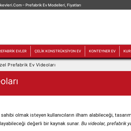
ikevleri.com
– Prefabrik Ev Modelleri, Fiyatları
REFABRIK EVLER
ÇELIK KONSTRÜKSIYON EV
KONTEYNER EV
KUR
zel Prefabrik Ev Videoları
oları
v sahibi olmak isteyen kullanıcıların ilham alabileceği, tasarı
ayabileceği değerli bir kaynak sunar.
Bu videolar, prefabrik y