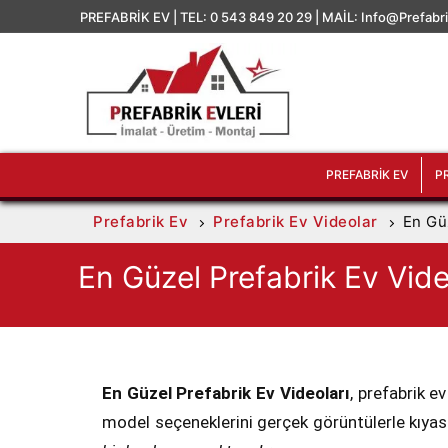
PREFABRİK EV | TEL: 0 543 849 20 29 | MAİL: Info@prefabr
PREFABRIK EV
P
Prefabrik Ev
Prefabrik Ev Videolar
En Gü
En Güzel Prefabrik Ev Vide
En Güzel Prefabrik Ev Videoları
, prefabrik e
model seçeneklerini gerçek görüntülerle kıyasl