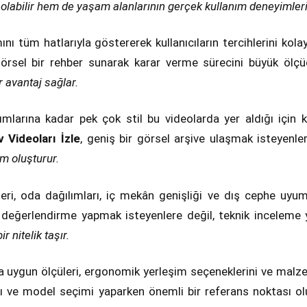
olabilir hem de yaşam alanlarının gerçek kullanım deneyimlerin
ını tüm hatlarıyla göstererek kullanıcıların tercihlerini kolay
görsel bir rehber sunarak karar verme sürecini büyük ölçü
 avantaj sağlar.
mlarına kadar pek çok stil bu videolarda yer aldığı için k
 Videoları İzle
, geniş bir görsel arşive ulaşmak isteyenler
m oluşturur.
leri, oda dağılımları, iç mekân genişliği ve dış cephe uyu
k değerlendirme yapmak isteyenlere değil, teknik inceleme
r nitelik taşır.
na uygun ölçüleri, ergonomik yerleşim seçeneklerini ve malzem
ı ve model seçimi yaparken önemli bir referans noktası ol