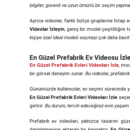
bilgiler, güvenli ve uzun ömürlü bir seçim yapmak
Ayrıca videolar, farklı bütçe gruplarına hitap
Videolar İzleyin
, geniş bir model çeşitliliğini
kişiye özel ideal modeli seçmeyi çok daha basit h
En Güzel Prefabrik Ev Videosu İzl
En Güzel Prefabrik Evleri Videoları İzle
, mod
bir görsel deneyim sunar.
Bu videolar, prefabri
Günümüzde kullanıcılar, ev seçimi sürecinde ya
En Güzel Prefabrik Evleri Videoları İzle
seçen
getirir.
Bu durum, tercih edeceğiniz evin yaşam 
Prefabrik ev videoları, yalnızca tasarım güz
derinlemesine aktaran bir kaynaktır.
En Güzel