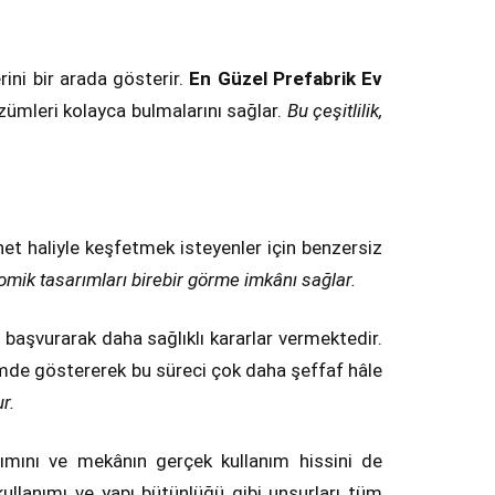
ini bir arada gösterir.
En Güzel Prefabrik Ev
çözümleri kolayca bulmalarını sağlar.
Bu çeşitlilik,
net haliyle keşfetmek isteyenler için benzersiz
omik tasarımları birebir görme imkânı sağlar.
 başvurarak daha sağlıklı kararlar vermektedir.
içimde göstererek bu süreci çok daha şeffaf hâle
r.
ılımını ve mekânın gerçek kullanım hissini de
 kullanımı ve yapı bütünlüğü gibi unsurları tüm